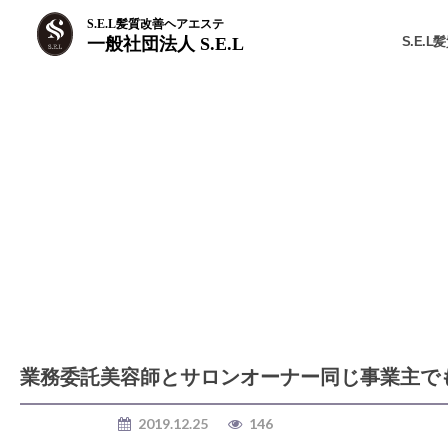
S.E.L髪質改善ヘアエステ
S.E.
一般社団法人 S.E.L
業務委託美容師とサロンオーナー同じ事業主で
美容室 独立
2019.12.25
146