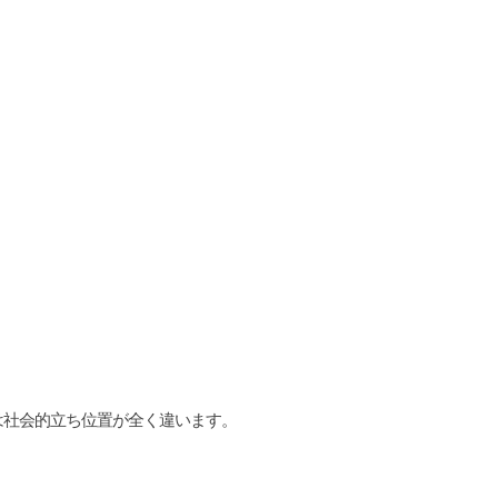
、
は社会的立ち位置が全く違います。